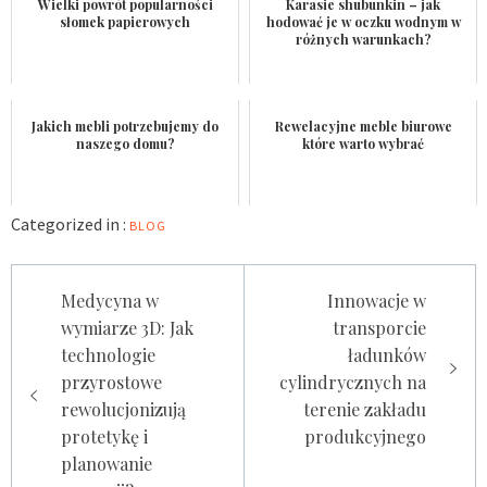
Wielki powrót popularności
Karasie shubunkin – jak
słomek papierowych
hodować je w oczku wodnym w
różnych warunkach?
Jakich mebli potrzebujemy do
Rewelacyjne meble biurowe
naszego domu?
które warto wybrać
Categorized in :
BLOG
Nawigacja
Medycyna w
Innowacje w
wpisu
wymiarze 3D: Jak
transporcie
technologie
ładunków
przyrostowe
cylindrycznych na
rewolucjonizują
terenie zakładu
protetykę i
produkcyjnego
planowanie