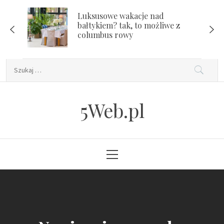
Skip
Luksusowe wakacje nad
to
bałtykiem? tak, to możliwe z
content
columbus rowy
Szukaj:
5Web.pl
Primary
Menu