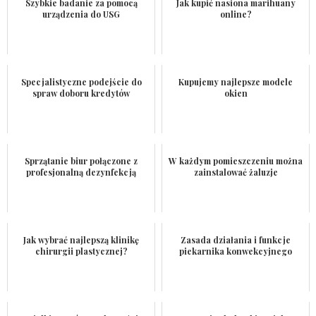
Szybkie badanie za pomocą
Jak kupić nasiona marihuany
urządzenia do USG
online?
Specjalistyczne podejście do
Kupujemy najlepsze modele
spraw doboru kredytów
okien
Sprzątanie biur połączone z
W każdym pomieszczeniu można
profesjonalną dezynfekcją
zainstalować żaluzje
Jak wybrać najlepszą klinikę
Zasada działania i funkcje
chirurgii plastycznej?
piekarnika konwekcyjnego