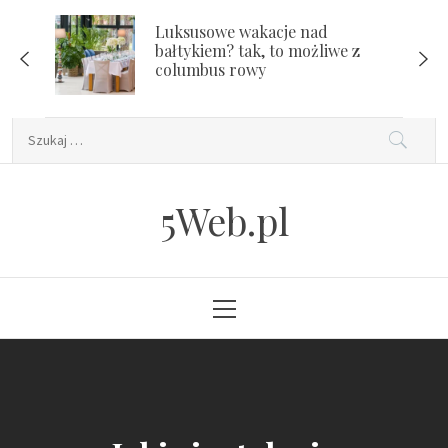
Skip
Luksusowe wakacje nad
to
bałtykiem? tak, to możliwe z
content
columbus rowy
Szukaj:
5Web.pl
Primary
Menu