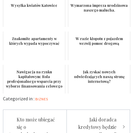
Wysyłka kwiatów Katowice
Wymarzona impreza urodzinowa
naszego malucha.
Znakomite apartamenty w
W razie kłopotu z pojazdem
których wypada wypoczywać
wezwij pomoc drogową
Nawigacja na rynku
Jak zyskać nowych
kapitałowym: Rola
odwiedzających naszą stronę
profesjonalnego wsparcia przy
internetową?
wyborze finansowania celowego
Categorized in :
BIZNES
Nawigacja
Kto może ubiegać
Jaki doradca
wpisu
się o
kredytowy będzie