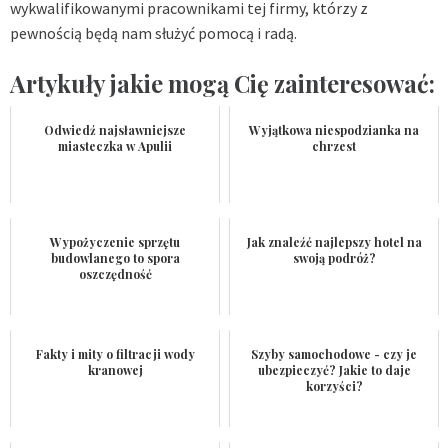
wykwalifikowanymi pracownikami tej firmy, którzy z
pewnością będą nam służyć pomocą i radą.
Artykuły jakie mogą Cię zainteresować:
Odwiedź najsławniejsze
Wyjątkowa niespodzianka na
miasteczka w Apulii
chrzest
Wypożyczenie sprzętu
Jak znaleźć najlepszy hotel na
budowlanego to spora
swoją podróż?
oszczędność
Fakty i mity o filtracji wody
Szyby samochodowe - czy je
kranowej
ubezpieczyć? Jakie to daje
korzyści?